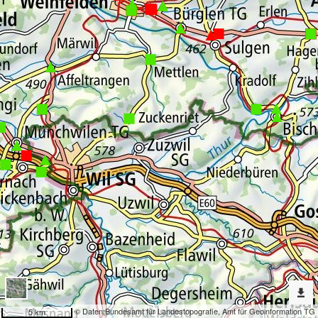
Erweiterte
Werkzeuge
Verkehr
Dargestellte
Karten
Messstellen DTV
Nach
weiteren
Karten
suchen?
Konfiguration
© Daten:
Bundesamt für Landestopografie
,
Amt für Geoinformation TG
5 km