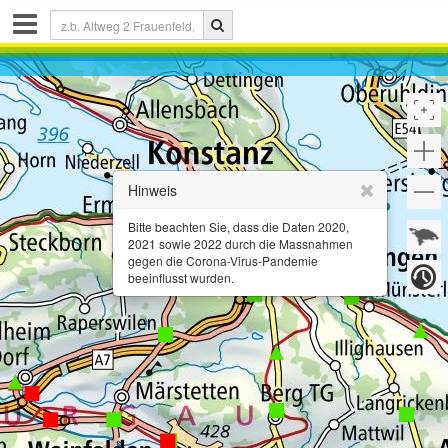
Share
link
:
Link kopieren
Hinweis
Bitte beachten Sie, dass die Daten 2020,
Drucken
2021 sowie 2022 durch die Massnahmen
gegen die Corona-Virus-Pandemie
beeinflusst wurden.
Zeichnen
&
Messen
auf
der
Karte