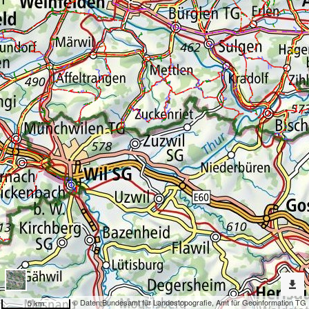
Erweiterte
Werkzeuge
Ver-/Entsorgung
Dargestellte
Karten
Kanal
Nach
weiteren
Karten
suchen?
Konfiguration
© Daten:
Bundesamt für Landestopografie
,
Amt für Geoinformation TG
5 km