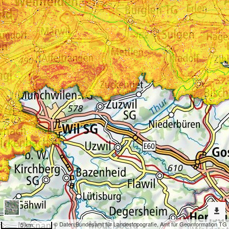
Erweiterte
Werkzeuge
Natur
und
Umwelt
Dargestellte
Karten
Lufttemperatur
Nach
weiteren
Karten
suchen?
Konfiguration
© Daten:
Bundesamt für Landestopografie
,
Amt für Geoinformation TG
5 km