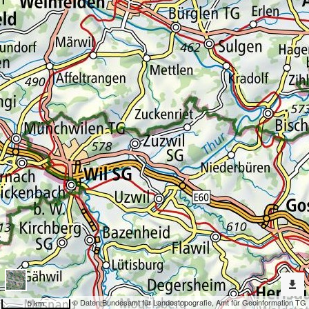
Erweiterte
Werkzeuge
Naturgefahren
Dargestellte
Karten
Steinschlag
Nach
weiteren
Karten
suchen?
Konfiguration
© Daten:
Bundesamt für Landestopografie
,
Amt für Geoinformation TG
5 km