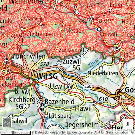
Erweiterte
Werkzeuge
Landwirtschaft
Dargestellte
Karten
Perimeter LN- und Sömmerungsflächen
Nach
weiteren
Karten
suchen?
Konfiguration
© Daten:
Bundesamt für Landestopografie
,
Amt für Geoinformation TG
5 km