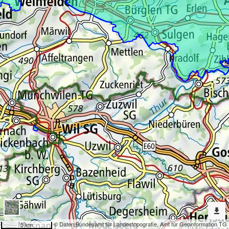
Erweiterte
Werkzeuge
Landwirtschaft
Dargestellte
Karten
Gebiete mit geringer Prävalenz (Feuerbrand)
Nach
weiteren
Karten
suchen?
Konfiguration
© Daten:
Bundesamt für Landestopografie
,
Amt für Geoinformation TG
5 km