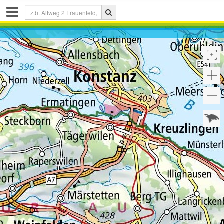
Share
link
:
Link kopieren
Drucken
Zeichnen
&
Messen
auf
der
Karte