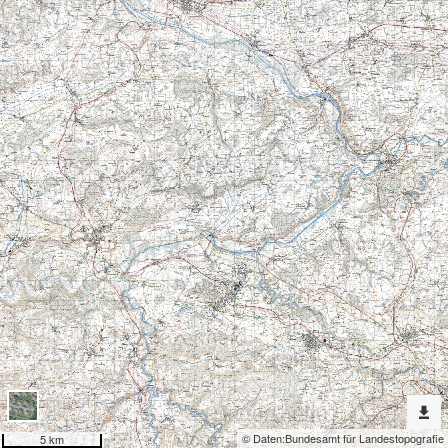
Erweiterte
Werkzeuge
Grundlagen
Dargestellte
Karten
Siegfriedkarte
Nach
weiteren
Karten
suchen?
Konfiguration
© Daten:
Bundesamt für Landestopografie
5 km