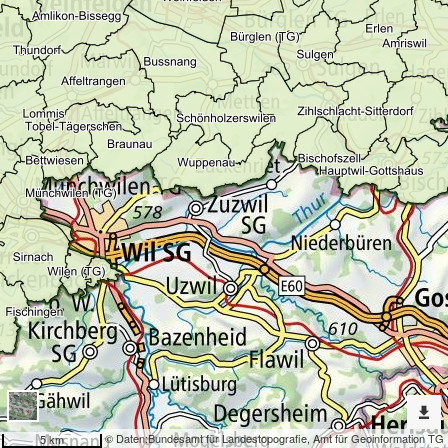
Erweiterte
Werkzeuge
Gewässer
Dargestellte
Karten
Einteilung Gewässerraumfestlegung
Nach
weiteren
Karten
suchen?
Konfiguration
© Daten:
Bundesamt für Landestopografie
,
Amt für Geoinformation TG
5 km