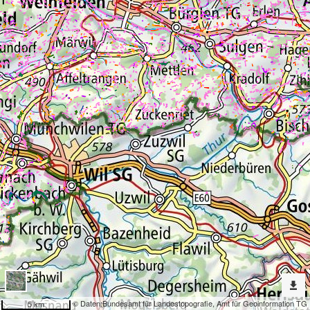
Erweiterte
Werkzeuge
Geokatalog
Dargestellte
Karten
Nutzungsflächen (BFF QI Fläche TG)
Nach
weiteren
Karten
suchen?
Konfiguration
© Daten:
Bundesamt für Landestopografie
,
Amt für Geoinformation TG
5 km