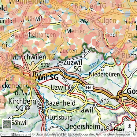
Erweiterte
Werkzeuge
Geokatalog
Dargestellte
Karten
Landwertzonen in Bauzonen
Nach
weiteren
Karten
suchen?
Konfiguration
© Daten:
Bundesamt für Landestopografie
,
Amt für Geoinformation TG
5 km