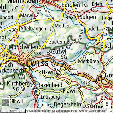
Erweiterte
Werkzeuge
Geokatalog
Dargestellte
Karten
Kantonsstrassen Durchgangsstrassen
Nach
weiteren
Karten
suchen?
Konfiguration
© Daten:
Bundesamt für Landestopografie
,
Amt für Geoinformation TG
5 km