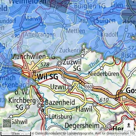
Erweiterte
Werkzeuge
Geokatalog
Dargestellte
Karten
Solarstromproduktion pro Gemeinde
Nach
weiteren
Karten
suchen?
Konfiguration
© Daten:
Bundesamt für Landestopografie
,
Amt für Geoinformation TG
5 km