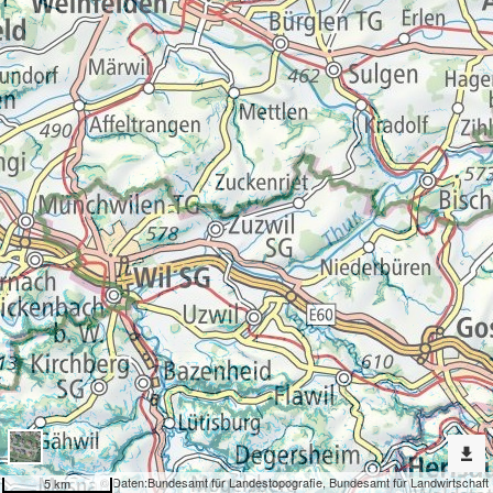
Erweiterte
Werkzeuge
Geokatalog
Dargestellte
Karten
Rebflächen in Hanglagen
Nach
weiteren
Karten
suchen?
Konfiguration
© Daten:
Bundesamt für Landestopografie
,
Bundesamt für Landwirtschaft
5 km