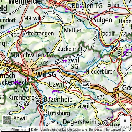
Erweiterte
Werkzeuge
Geokatalog
Dargestellte
Karten
Amphibienlaichgebiete Ortsfeste Objekte
Nach
weiteren
Karten
suchen?
Konfiguration
© Daten:
Bundesamt für Landestopografie
,
Bundesamt für Umwelt BAFU
5 km