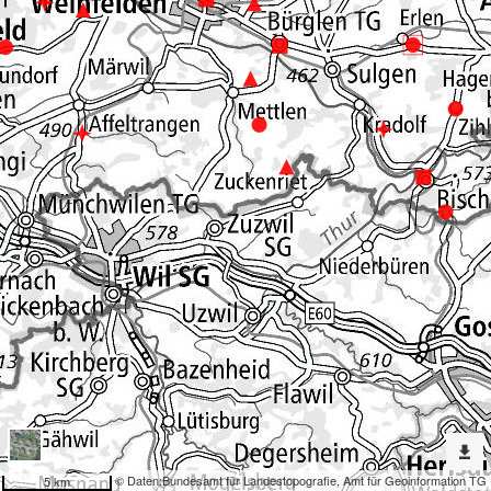
Erweiterte
Werkzeuge
Denkmalpflege
Dargestellte
Karten
Ortsbild
Nach
weiteren
Karten
suchen?
Konfiguration
© Daten:
Bundesamt für Landestopografie
,
Amt für Geoinformation TG
5 km