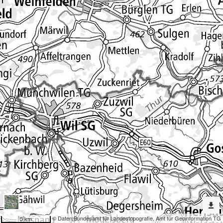
Erweiterte
Werkzeuge
Denkmalpflege
Dargestellte
Karten
Gebiet
Nach
weiteren
Karten
suchen?
Konfiguration
© Daten:
Bundesamt für Landestopografie
,
Amt für Geoinformation TG
5 km