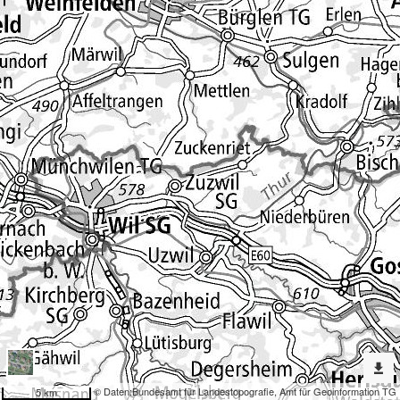
Erweiterte
Werkzeuge
Denkmalpflege
Dargestellte
Karten
Baugruppe
Nach
weiteren
Karten
suchen?
Konfiguration
© Daten:
Bundesamt für Landestopografie
,
Amt für Geoinformation TG
5 km