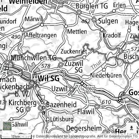
Erweiterte
Werkzeuge
Denkmalpflege
Dargestellte
Karten
Hausnummern Hinweisinventar
Nach
weiteren
Karten
suchen?
Konfiguration
© Daten:
Bundesamt für Landestopografie
,
Amt für Geoinformation TG
5 km