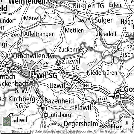
Erweiterte
Werkzeuge
Denkmalpflege
Dargestellte
Karten
Abgebrochene Bauwerke ohne Geometrie
Nach
weiteren
Karten
suchen?
Konfiguration
© Daten:
Bundesamt für Landestopografie
,
Amt für Geoinformation TG
5 km