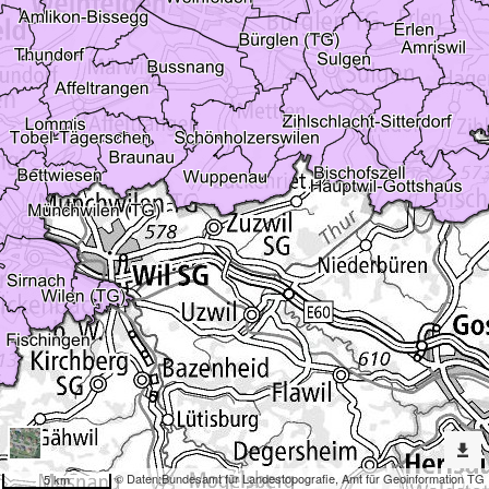
Erweiterte
Werkzeuge
Denkmalpflege
Dargestellte
Karten
Gebietszuständigkeit Hinweisinventar und Inventarisation
Nach
weiteren
Karten
suchen?
Konfiguration
© Daten:
Bundesamt für Landestopografie
,
Amt für Geoinformation TG
5 km