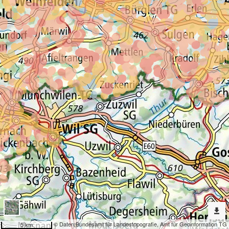
Erweiterte
Werkzeuge
Admin.
Einteilungen
Dargestellte
Karten
Landwertzonen in Bauzonen
Nach
weiteren
Karten
suchen?
Konfiguration
© Daten:
Bundesamt für Landestopografie
,
Amt für Geoinformation TG
5 km