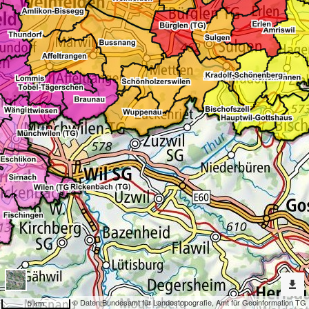
Erweiterte
Werkzeuge
Admin.
Einteilungen
Dargestellte
Karten
Datensammelstellen Leitungskataster
Nach
weiteren
Karten
suchen?
Konfiguration
© Daten:
Bundesamt für Landestopografie
,
Amt für Geoinformation TG
5 km