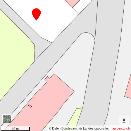
Erweiterte
Werkzeuge
Geokatalog
Dargestellte
Karten
Zeichnung
Nach
weiteren
Karten
suchen?
Konfiguration
© Daten:
Bundesamt für Landestopografie
,
map.geo.tg.ch
10 m