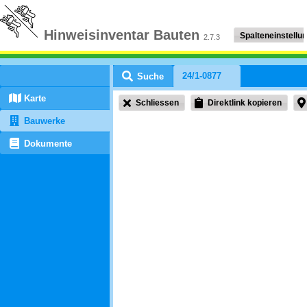
Bitte warten, die Applikation wird geladen
Hinweisinventar Bauten
Spalteneinstellu
2.7.3
24/1-0877
Suche
Karte
Schliessen
Direktlink kopieren
Bauwerke
Dokumente